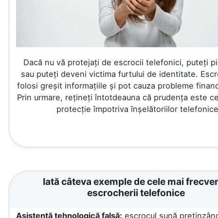
Dacă nu vă protejați de escrocii telefonici, puteți p
sau puteți deveni victima furtului de identitate. Escr
folosi greșit informațiile și pot cauza probleme finan
Prin urmare, rețineți întotdeauna că prudența este c
protecție împotriva înșelătoriilor telefonice
Iată câteva exemple de cele mai frecve
escrocherii telefonice
Asistență tehnologică falsă:
escrocul sună pretinzân