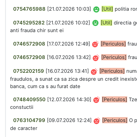
0754765988
[21.07.2026 10:03]
[Util]
politia r
0745295282
[21.07.2026 10:02]
[Util]
directia g
anti frauda chir sunt ei
0746572908
[17.07.2026 12:49]
[Periculos]
frau
0746572908
[16.07.2026 13:42]
[Periculos]
fra
0752202159
[16.07.2026 13:41]
[Periculos]
num
fraudulos, a sunat ca sa zica despre un credit inexist
banca, cum ca s au furat date
0748409550
[12.07.2026 14:30]
[Periculos]
Tze
constuctii
0763104799
[09.07.2026 12:24]
[Periculos]
O p
de caracter