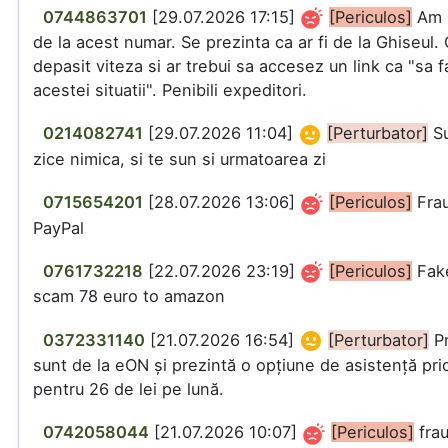
0744863701
[29.07.2026 17:15]
[Periculos]
Am 
de la acest numar. Se prezinta ca ar fi de la Ghiseul. 
depasit viteza si ar trebui sa accesez un link ca "sa f
acestei situatii". Penibili expeditori.
0214082741
[29.07.2026 11:04]
[Perturbator]
Su
zice nimica, si te sun si urmatoarea zi
0715654201
[28.07.2026 13:06]
[Periculos]
Frau
PayPal
0761732218
[22.07.2026 23:19]
[Periculos]
Fake
scam 78 euro to amazon
0372331140
[21.07.2026 16:54]
[Perturbator]
Pr
sunt de la eON și prezintă o opțiune de asistență prio
pentru 26 de lei pe lună.
0742058044
[21.07.2026 10:07]
[Periculos]
fra