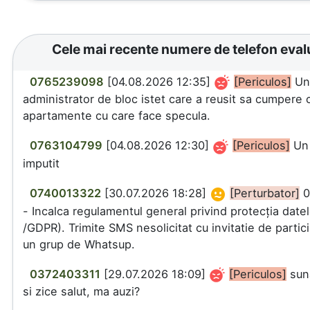
Cele mai recente numere de telefon eval
0765239098
[04.08.2026 12:35]
[Periculos]
U
administrator de bloc istet care a reusit sa cumpere 
apartamente cu care face specula.
0763104799
[04.08.2026 12:30]
[Periculos]
Un 
imputit
0740013322
[30.07.2026 18:28]
[Perturbator]
0
- Incalca regulamentul general privind protecția date
/GDPR). Trimite SMS nesolicitat cu invitatie de partici
un grup de Whatsup.
0372403311
[29.07.2026 18:09]
[Periculos]
sun
si zice salut, ma auzi?