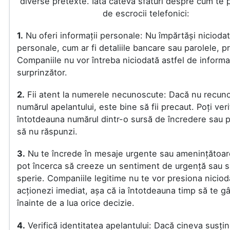
diverse pretexte. Iată câteva sfaturi despre cum te p
de escrocii telefonici:
1.
Nu oferi informații personale: Nu împărtăși niciodat
personale, cum ar fi detaliile bancare sau parolele, pr
Companiile nu vor întreba niciodată astfel de informa
surprinzător.
2.
Fii atent la numerele necunoscute: Dacă nu recuno
numărul apelantului, este bine să fii precaut. Poți veri
întotdeauna numărul dintr-o sursă de încredere sau p
să nu răspunzi.
3.
Nu te încrede în mesaje urgente sau amenințătoare
pot încerca să creeze un sentiment de urgență sau s
sperie. Companiile legitime nu te vor presiona niciod
acționezi imediat, așa că ia întotdeauna timp să te g
înainte de a lua orice decizie.
4.
Verifică identitatea apelantului: Dacă cineva susți