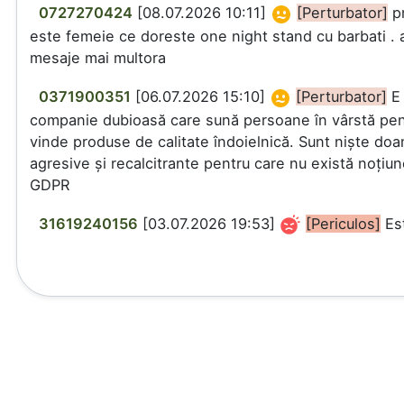
0727270424
[08.07.2026 10:11]
[Perturbator]
pr
este femeie ce doreste one night stand cu barbati . 
mesaje mai multora
0371900351
[06.07.2026 15:10]
[Perturbator]
E
companie dubioasă care sună persoane în vârstă pen
vinde produse de calitate îndoielnică. Sunt niște do
agresive și recalcitrante pentru care nu există noțiu
GDPR
31619240156
[03.07.2026 19:53]
[Periculos]
Es