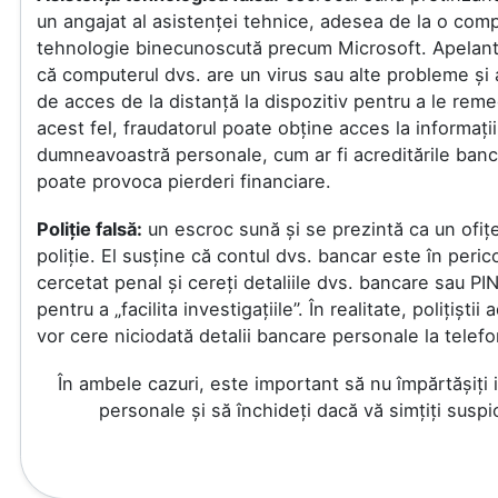
un angajat al asistenței tehnice, adesea de la o com
tehnologie binecunoscută precum Microsoft. Apelant
că computerul dvs. are un virus sau alte probleme și
de acces de la distanță la dispozitiv pentru a le reme
acest fel, fraudatorul poate obține acces la informații
dumneavoastră personale, cum ar fi acreditările banc
poate provoca pierderi financiare.
Poliție falsă:
un escroc sună și se prezintă ca un ofiț
poliție. El susține că contul dvs. bancar este în peric
cercetat penal și cereți detaliile dvs. bancare sau PIN
pentru a „facilita investigațiile”. În realitate, polițiștii
vor cere niciodată detalii bancare personale la telefo
În ambele cazuri, este important să nu împărtășiți 
personale și să închideți dacă vă simțiți suspi